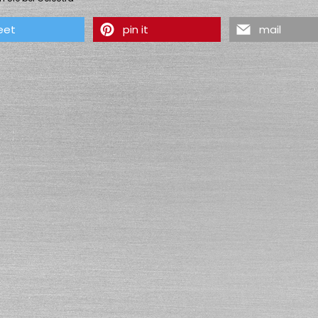
eet
pin it
mail