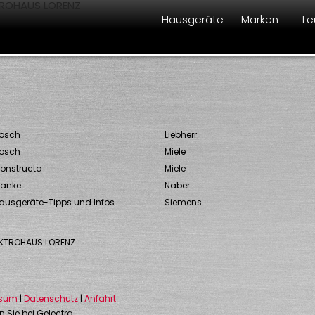
Hausgeräte
Marken
Le
osch
Liebherr
osch
Miele
onstructa
Miele
ranke
Naber
ausgeräte-Tipps und Infos
Siemens
EKTROHAUS LORENZ
ssum
|
Datenschutz
|
Anfahrt
n Sie bei
Gelectra