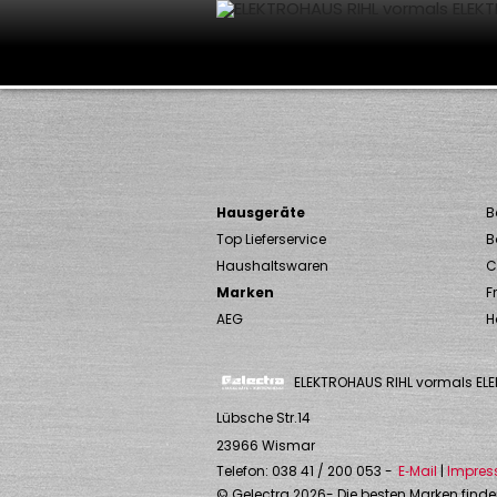
Hausgeräte
B
Top Lieferservice
B
Haushaltswaren
C
Marken
F
AEG
H
ELEKTROHAUS RIHL vormals EL
Lübsche Str.14
23966
Wismar
Telefon:
038 41 / 200 053
-
E‑Mail
|
Impre
©
Gelectra
2026
- Die besten Marken finde