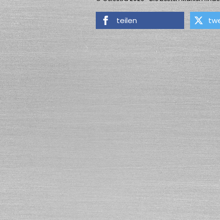
teilen
tw